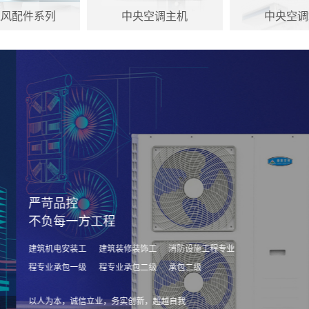
通风配件系列
中央空调主机
中央空调
严苛品控
不负每一方工程
建筑机电安装工
建筑装修装饰工
消防设施工程专业
程专业承包一级
程专业承包二级
承包二级
以人为本，诚信立业，务实创新，超越自我