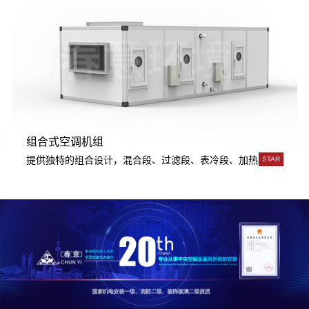
组合式空调机组
用。
成，传热系数高，韧性好，强度大，可承受高水压，超高层建筑使用。
提供独特的组合设计，混合段、过滤段、表冷段、加热段、加湿段
STAR