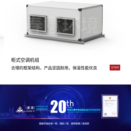
柜式空调机组
用。
湿段、消身段、风机段、喷淋段、热回收段、轮转出时段等功能段独立制
合理的框架结构，产品坚固耐用，保温性能优良
STAR