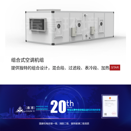
组合式空调机组
用。
成，传热系数高，韧性好，强度大，可承受高水压，超高层建筑使用。
提供独特的组合设计，混合段、过滤段、表冷段、加热段、加湿段
STAR