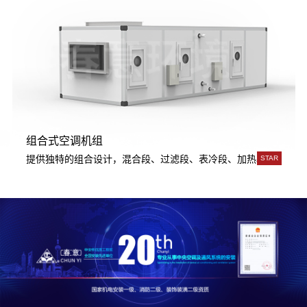
组合式空调机组
用。
成，传热系数高，韧性好，强度大，可承受高水压，超高层建筑使用。
提供独特的组合设计，混合段、过滤段、表冷段、加热段、加湿段
STAR