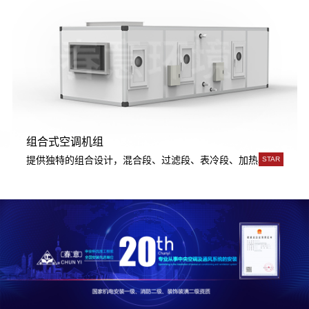
组合式空调机组
用。
成，传热系数高，韧性好，强度大，可承受高水压，超高层建筑使用。
提供独特的组合设计，混合段、过滤段、表冷段、加热段、加湿段
STAR